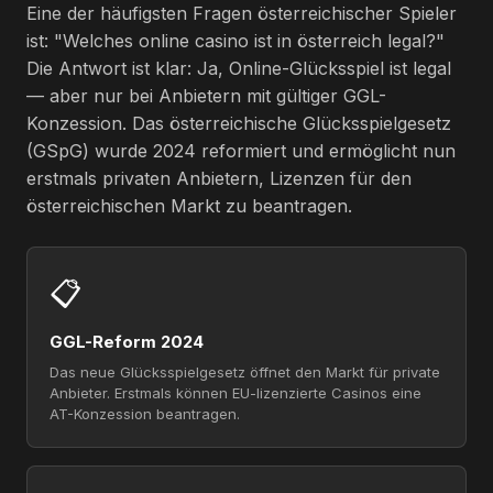
Eine der häufigsten Fragen österreichischer Spieler
ist: "Welches online casino ist in österreich legal?"
Die Antwort ist klar: Ja, Online-Glücksspiel ist legal
— aber nur bei Anbietern mit gültiger GGL-
Konzession. Das österreichische Glücksspielgesetz
(GSpG) wurde 2024 reformiert und ermöglicht nun
erstmals privaten Anbietern, Lizenzen für den
österreichischen Markt zu beantragen.
📋
GGL-Reform 2024
Das neue Glücksspielgesetz öffnet den Markt für private
Anbieter. Erstmals können EU-lizenzierte Casinos eine
AT-Konzession beantragen.