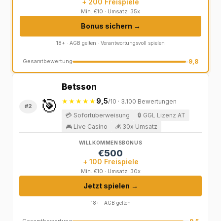
+ 200 Freispiele
Min. €10 · Umsatz: 35x
Bonus sichern →
18+ · AGB gelten · Verantwortungsvoll spielen
Gesamtbewertung
9,8
Betsson
🎯
★★★★★
9,5
/10 · 3.100 Bewertungen
#2
💳 Sofortüberweisung
🔒 GGL Lizenz AT
🎮 Live Casino
💰 30x Umsatz
WILLKOMMENSBONUS
€500
+ 100 Freispiele
Min. €10 · Umsatz: 30x
Jetzt spielen →
18+ · AGB gelten