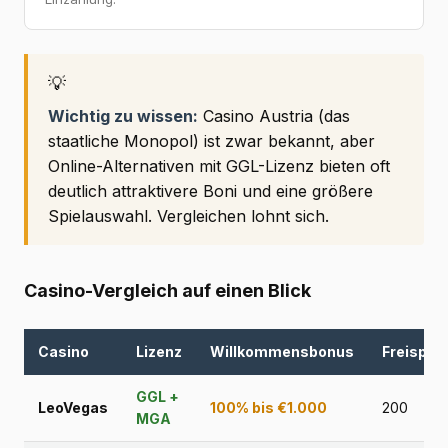
💡
Wichtig zu wissen:
Casino Austria (das
staatliche Monopol) ist zwar bekannt, aber
Online-Alternativen mit GGL-Lizenz bieten oft
deutlich attraktivere Boni und eine größere
Spielauswahl. Vergleichen lohnt sich.
Casino-Vergleich auf einen Blick
Casino
Lizenz
Willkommensbonus
Freispiel
GGL +
LeoVegas
100% bis €1.000
200
MGA