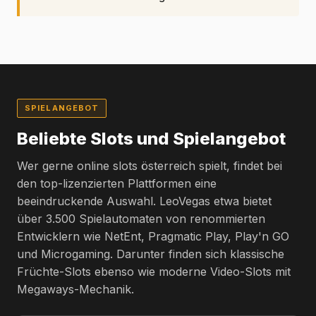
SPIELANGEBOT
Beliebte Slots und Spielangebot
Wer gerne online slots österreich spielt, findet bei
den top-lizenzierten Plattformen eine
beeindruckende Auswahl. LeoVegas etwa bietet
über 3.500 Spielautomaten von renommierten
Entwicklern wie NetEnt, Pragmatic Play, Play'n GO
und Microgaming. Darunter finden sich klassische
Früchte-Slots ebenso wie moderne Video-Slots mit
Megaways-Mechanik.