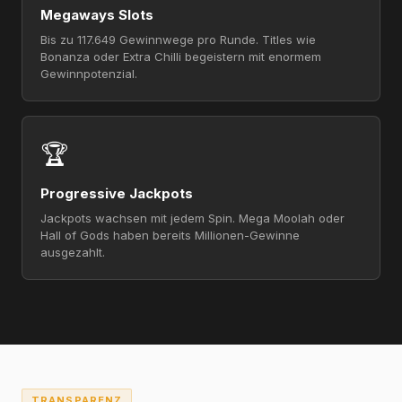
Megaways Slots
Bis zu 117.649 Gewinnwege pro Runde. Titles wie
Bonanza oder Extra Chilli begeistern mit enormem
Gewinnpotenzial.
🏆
Progressive Jackpots
Jackpots wachsen mit jedem Spin. Mega Moolah oder
Hall of Gods haben bereits Millionen-Gewinne
ausgezahlt.
TRANSPARENZ