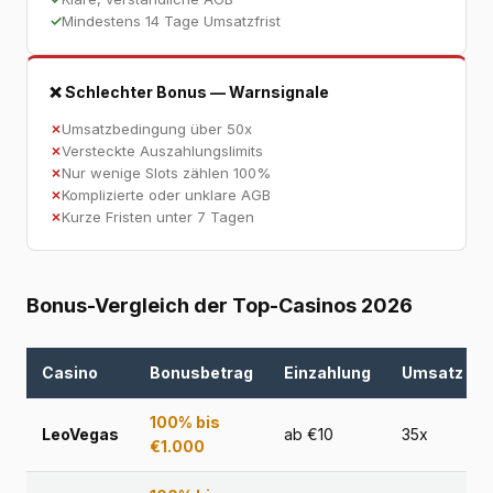
Mindestens 14 Tage Umsatzfrist
❌ Schlechter Bonus — Warnsignale
Umsatzbedingung über 50x
Versteckte Auszahlungslimits
Nur wenige Slots zählen 100%
Komplizierte oder unklare AGB
Kurze Fristen unter 7 Tagen
Bonus-Vergleich der Top-Casinos 2026
Casino
Bonusbetrag
Einzahlung
Umsatz
100% bis
LeoVegas
ab €10
35x
€1.000