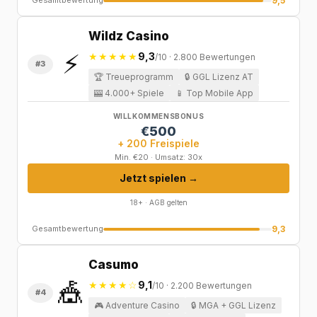
Gesamtbewertung
9,5
Wildz Casino
⚡
★★★★★
9,3
/10 · 2.800 Bewertungen
#3
🏆 Treueprogramm
🔒 GGL Lizenz AT
🎰 4.000+ Spiele
📱 Top Mobile App
WILLKOMMENSBONUS
€500
+ 200 Freispiele
Min. €20 · Umsatz: 30x
Jetzt spielen →
18+ · AGB gelten
Gesamtbewertung
9,3
Casumo
🎪
★★★★☆
9,1
/10 · 2.200 Bewertungen
#4
🎮 Adventure Casino
🔒 MGA + GGL Lizenz