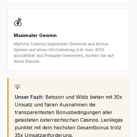
💰
Maximaler Gewinn
Manche Casinos begrenzen Gewinne aus Bonus-
Spielen auf einen Höchstbetrag (z.B. max. €100
auszahlbar aus Freispiel-Gewinnen). Achten Sie auf
diese Klausel.
💡
Unser Fazit:
Betsson und Wildz bieten mit 30x
Umsatz und fairen Ausnahmen die
transparentesten Bonusbedingungen aller
getesteten österreichischen Casinos. LeoVegas
punktet mit dem höchsten Gesamtbonus trotz
35x Umsatzanforderung.